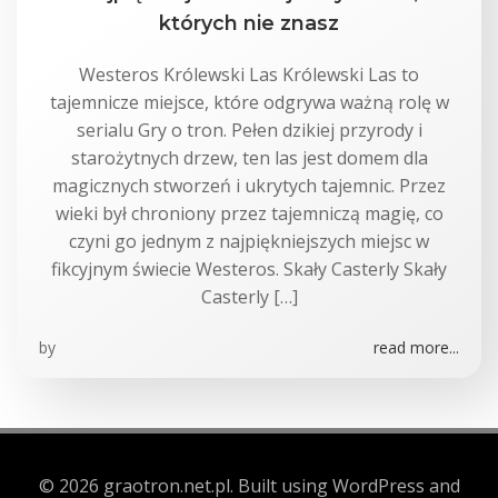
których nie znasz
Westeros Królewski Las Królewski Las to
tajemnicze miejsce, które odgrywa ważną rolę w
serialu Gry o tron. Pełen dzikiej przyrody i
starożytnych drzew, ten las jest domem dla
magicznych stworzeń i ukrytych tajemnic. Przez
wieki był chroniony przez tajemniczą magię, co
czyni go jednym z najpiękniejszych miejsc w
fikcyjnym świecie Westeros. Skały Casterly Skały
Casterly […]
by
read more...
© 2026 graotron.net.pl. Built using WordPress and