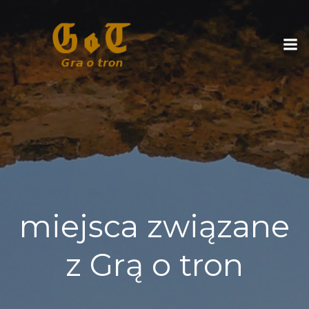
Skip
to
content
miejsca związane
z Grą o tron