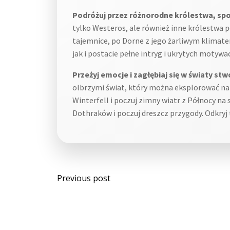
Podróżuj przez różnorodne królestwa, spot
tylko Westeros, ale również inne królestwa p
tajemnice, po Dorne z jego żarliwym klimat
jak i postacie pełne intryg i ukrytych motyw
Przeżyj emocje i zagłębiaj się w światy st
olbrzymi świat, który można eksplorować na w
Winterfell i poczuj zimny wiatr z Północy na
Dothraków i poczuj dreszcz przygody. Odkryj 
Post
Previous post
navigation