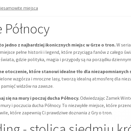
niesamowite miejsca
ce Północy
o jedno z najbardziej ikonicznych miejsc w Grze o tron.
W seria
miejsce pełne historii i legend, które przyciąga fanów z całego św
o świata, gdzie polityka, magia i przygody są na porządku dziennym
ne otoczenie, które stanowi idealne tło dla niezapomnianych 
zielone wzgórza i mroczne lasy, tworzą idealną atmosferę dla niez
w pamięć widzów na zawsze.
aj się na mury i poczuj ducha Północy.
Odwiedzając Zamek Winte
mury i poczucia ducha Północy. To niezwykłe miejsce, które przenos
ile, które zapewnią Ci prawdziwe doznania z Gry o tron.
ing - stolica siedmiu kr