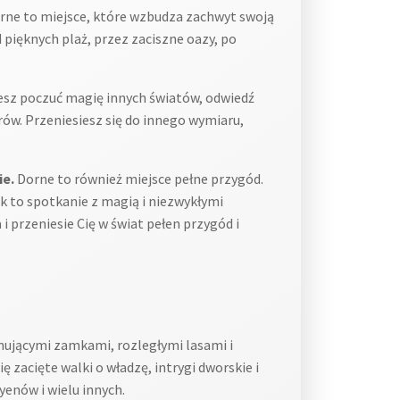
orne to miejsce, które wzbudza zachwyt swoją
pięknych plaż, przez zaciszne oazy, po
esz poczuć magię innych światów, odwiedź
rów. Przeniesiesz się do innego wymiaru,
ie.
Dorne to również miejsce pełne przygód.
ok to spotkanie z magią i niezwykłymi
i przeniesie Cię w świat pełen przygód i
nującymi zamkami, rozległymi lasami i
 zacięte walki o władzę, intrygi dworskie i
yenów i wielu innych.