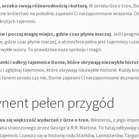
urzeka swoją różnorodnością i kulturą.
W serialu Gra o tron, D
zne królestwo na południu zapewni Ci niezapomniane wrażenia. Od 
krytych tajemnic.
 poczuj magię miejsc, gdzie czas płynie inaczej.
Jeśli pragni
gdzie czas płynie inaczej, a atmosfera pełna jest tajemnicy i cza
ezwykłe wzory. To prawdziwa oaza spokoju i magii.
ki i odkryj tajemnice Dorne, które skrywają niezwykłe histor
 zgłębiaj tajemnice, które skrywają niezwykłe historie. Każdy kr
ś fanem serialu czy nie, Dorne zapewni Ci niezapomniane doznania 
ynent pełen przygód
a się większość wydarzeń z Grze o tron.
Westeros, z jego impo
ta stworzonego przez George'a R.R. Martina. To tutaj odbywają się
tajemnic i zanurz się w historię rodu Starków, Lannisterów, Targar