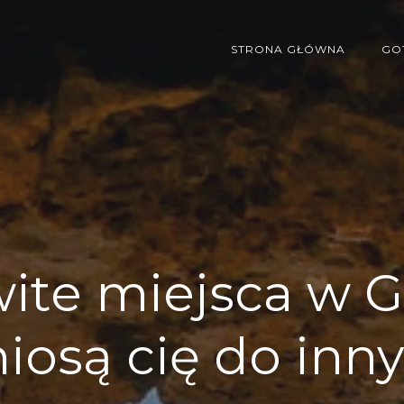
STRONA GŁÓWNA
GO
te miejsca w Gr
niosą cię do inn