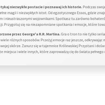
ykaj niezwykłe postacie i poznawaj ich historie.
Podczas swojej
ełne magii i niezwykłych istot. Od egzotycznego Essos, gdzie znaj
em i nieustraszonymi wojownikami. Spotkasz tu zarówno bohateró
acji. Przygotuj się na niezapomniane spotkania i emocje, które to
worzone przez George'a R.R. Martina.
Gra o tron to nie tylko seria
iele różnych sposobów. Przeżyj emocje raz jeszcze, odkrywając mi
 swojej skórze. Zanurz się w tajemnice Królewskiej Przystani i doś
te miejsca i wiele innych, które zaprowadzą cię do świata pełnego 