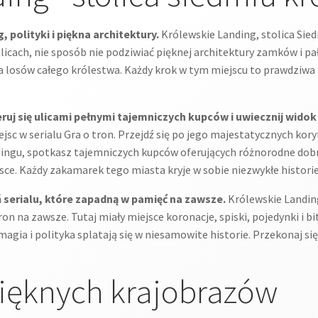
 polityki i piękna architektury.
Królewskie Landing, stolica Siedm
ulicach, nie sposób nie podziwiać pięknej architektury zamków i pa
 losów całego królestwa. Każdy krok w tym miejscu to prawdziwa p
uj się ulicami pełnymi tajemniczych kupców i uwiecznij wido
ejsc w serialu Gra o tron. Przejdź się po jego majestatycznych kor
dingu, spotkasz tajemniczych kupców oferujących różnorodne dob
e. Każdy zakamarek tego miasta kryje w sobie niezwykłe historie,
 serialu, które zapadną w pamięć na zawsze.
Królewskie Landing
on na zawsze. Tutaj miały miejsce koronacje, spiski, pojedynki i 
 magia i polityka splatają się w niesamowite historie. Przekonaj si
pięknych krajobrazów