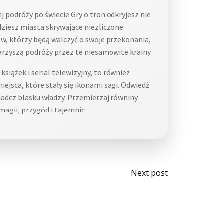
 podróży po świecie Gry o tron odkryjesz nie
dziesz miasta skrywające niezliczone
w, którzy będą walczyć o swoje przekonania,
warzyszą podróży przez te niesamowite krainy.
 książek i serial telewizyjny, to również
ejsca, które stały się ikonami sagi. Odwiedź
wiadcz blasku władzy. Przemierzaj równiny
magii, przygód i tajemnic.
Post
Next post
navigati