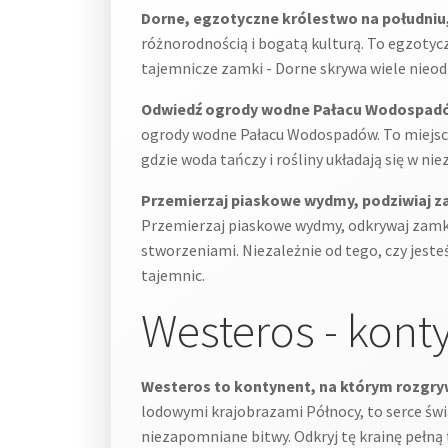
Dorne, egzotyczne królestwo na południu, 
różnorodnością i bogatą kulturą. To egzotyc
tajemnicze zamki - Dorne skrywa wiele nieod
Odwiedź ogrody wodne Pałacu Wodospadów i
ogrody wodne Pałacu Wodospadów. To miejsce, 
gdzie woda tańczy i rośliny układają się w ni
Przemierzaj piaskowe wydmy, podziwiaj zam
Przemierzaj piaskowe wydmy, odkrywaj zamki i
stworzeniami. Niezależnie od tego, czy jeste
tajemnic.
Westeros - kont
Westeros to kontynent, na którym rozgryw
lodowymi krajobrazami Północy, to serce świa
niezapomniane bitwy. Odkryj tę krainę pełną 