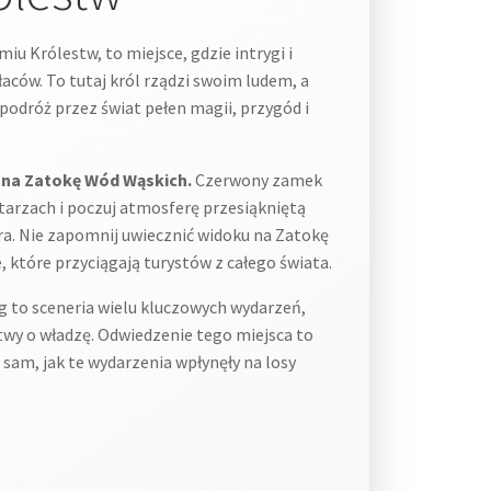
iu Królestw, to miejsce, gdzie intrygi i
łaców. To tutaj król rządzi swoim ludem, a
odróż przez świat pełen magii, przygód i
k na Zatokę Wód Wąskich.
Czerwony zamek
ytarzach i poczuj atmosferę przesiąkniętą
ra. Nie zapomnij uwiecznić widoku na Zatokę
 które przyciągają turystów z całego świata.
 to sceneria wielu kluczowych wydarzeń,
bitwy o władzę. Odwiedzenie tego miejsca to
ę sam, jak te wydarzenia wpłynęły na losy